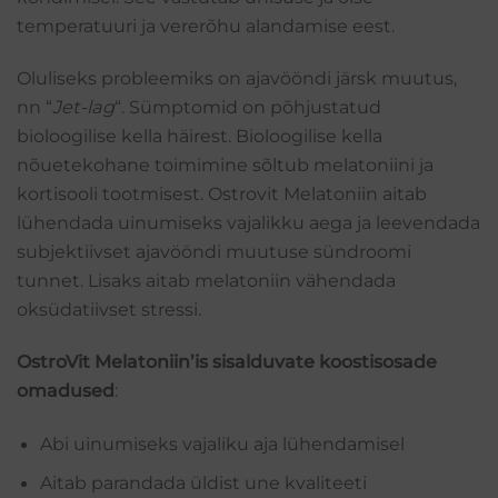
temperatuuri ja vererõhu alandamise eest.
Oluliseks probleemiks on ajavööndi järsk muutus,
nn “
Jet-lag
“. Sümptomid on põhjustatud
bioloogilise kella häirest. Bioloogilise kella
nõuetekohane toimimine sõltub melatoniini ja
kortisooli tootmisest. Ostrovit Melatoniin aitab
lühendada uinumiseks vajalikku aega ja leevendada
subjektiivset ajavööndi muutuse sündroomi
tunnet. Lisaks aitab melatoniin vähendada
oksüdatiivset stressi.
OstroVit Melatoniin’is sisalduvate koostisosade
omadused
:
Abi uinumiseks vajaliku aja lühendamisel
Aitab parandada üldist une kvaliteeti