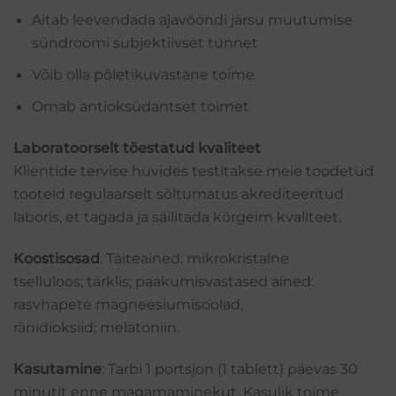
Aitab leevendada ajavööndi järsu muutumise
sündroomi subjektiivset tunnet
Võib olla põletikuvastane toime
Omab antioksüdantset toimet
Laboratoorselt tõestatud kvaliteet
Klientide tervise huvides testitakse meie toodetud
tooteid regulaarselt sõltumatus akrediteeritud
laboris, et tagada ja säilitada kõrgeim kvaliteet.
Koostisosad
: Täiteained: mikrokristalne
tselluloos; tärklis; paakumisvastased ained:
rasvhapete magneesiumisoolad,
ränidioksiid; melatoniin.
Kasutamine
: Tarbi 1 portsjon (1 tablett) päevas 30
minutit enne magamaminekut. Kasulik toime