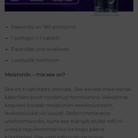
Pakendis on 180 portsjonit
1 portsjon = 1 tablett
Parandab une kvaliteeti
Looduslik hormoon
Melatoniin – mis see on?
See on trüptofaani derivaat. See esineb meie kehas
käbinääre poolt toodetud hormoonina. Väiksemas
koguses toodab melatoniini seedesüsteem,
leukotsüüdid või luuüdi. Seda nimetatakse
unehormooniks, kuna see mängib olulist rolli nii
uneaja reguleerimisel kui ka kogu päeva
kõndimisel. See vastutab unisuse ja öise