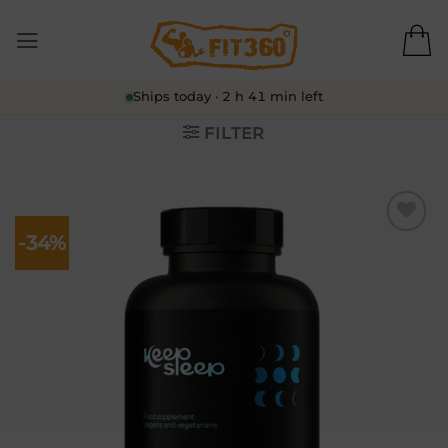
Skip
to
content
Ships today · 2 h 41 min left
FILTER
-34%
Lisa
soovikorvi