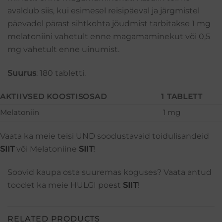
avaldub siis, kui esimesel reisipäeval ja järgmistel
päevadel pärast sihtkohta jõudmist tarbitakse 1 mg
melatoniini vahetult enne magamaminekut või 0,5
mg vahetult enne uinumist.
Suurus
: 180 tabletti.
AKTIIVSED KOOSTISOSAD
1 TABLETT
Melatoniin
1 mg
Vaata ka meie teisi UND soodustavaid toidulisandeid
SIIT
või Melatoniine
SIIT
!
Soovid kaupa osta suuremas koguses? Vaata antud
toodet ka meie HULGI poest
SIIT
!
RELATED PRODUCTS