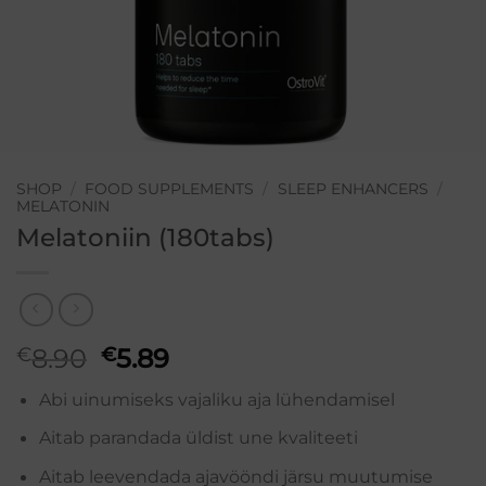
SHOP
/
FOOD SUPPLEMENTS
/
SLEEP ENHANCERS
/
MELATONIN
Melatoniin (180tabs)
Original
Current
€
8.90
€
5.89
price
price
Abi uinumiseks vajaliku aja lühendamisel
was:
is:
€8.90.
€5.89.
Aitab parandada üldist une kvaliteeti
Aitab leevendada ajavööndi järsu muutumise