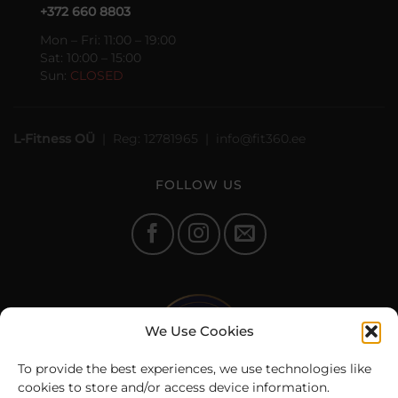
+372 660 8803
Mon – Fri: 11:00 – 19:00
Sat: 10:00 – 15:00
Sun:
CLOSED
L-Fitness OÜ
| Reg: 12781965 | info@fit360.ee
FOLLOW US
We Use Cookies
To provide the best experiences, we use technologies like
cookies to store and/or access device information.