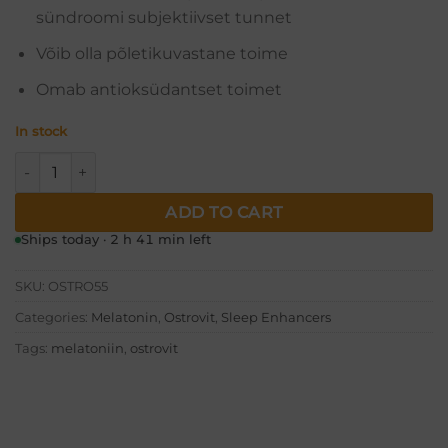
sündroomi subjektiivset tunnet
Võib olla põletikuvastane toime
Omab antioksüdantset toimet
In stock
Melatoniin (180tabs) quantity
ADD TO CART
Ships today · 2 h 41 min left
SKU:
OSTRO55
Categories:
Melatonin
,
Ostrovit
,
Sleep Enhancers
Tags:
melatoniin
,
ostrovit