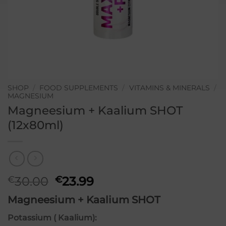
SHOP
/
FOOD SUPPLEMENTS
/
VITAMINS & MINERALS
/
MAGNESIUM
Magneesium + Kaalium SHOT
(12x80ml)
Original
Current
€
30.00
€
23.99
price
price
Magneesium + Kaalium SHOT
was:
is:
€30.00.
€23.99.
Potassium ( Kaalium):