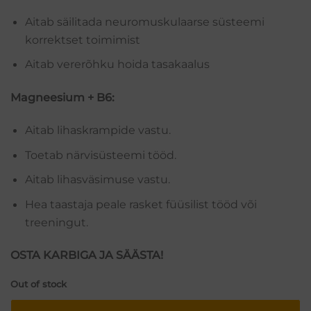
Aitab säilitada neuromuskulaarse süsteemi
korrektset toimimist
Aitab vererõhku hoida tasakaalus
Magneesium + B6:
Aitab lihaskrampide vastu.
Toetab närvisüsteemi tööd.
Aitab lihasväsimuse vastu.
Hea taastaja peale rasket füüsilist tööd või
treeningut.
OSTA KARBIGA JA SÄÄSTA!
Out of stock