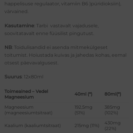
happelisuse regulaator, vitamiin B6 )püridioksiin),
värvained.
Kasutamine
: Tarbi vastavalt vajadusele,
soovitatavalt enne füüsilist pingutust.
NB
: Toidulisandid ei asenda mitmekülgeset
toitumist. Hoiustada kuivas ja jahedas kohas, eemal
otsest päevavalgusest.
Suurus
: 12x80ml
Toimeained – Vedel
40ml (*)
80ml(*)
Magneesium
Magneesium
192,5mg
385mg
(magneesiumtsitraat)
(51%)
(102%)
430mg
Kaalium (kaaliumtsitraat)
215mg (11%)
(22%)