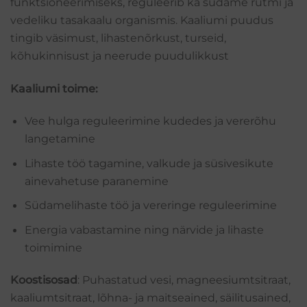
funktsioneerimiseks, reguleerib ka südame rütmi ja
vedeliku tasakaalu organismis. Kaaliumi puudus
tingib väsimust, lihastenõrkust, turseid,
kõhukinnisust ja neerude puudulikkust
Kaaliumi toime:
Vee hulga reguleerimine kudedes ja vererõhu
langetamine
Lihaste töö tagamine, valkude ja süsivesikute
ainevahetuse paranemine
Südamelihaste töö ja vereringe reguleerimine
Energia vabastamine ning närvide ja lihaste
toimimine
Koostisosad
: Puhastatud vesi, magneesiumtsitraat,
kaaliumtsitraat, lõhna- ja maitseained, säilitusained,