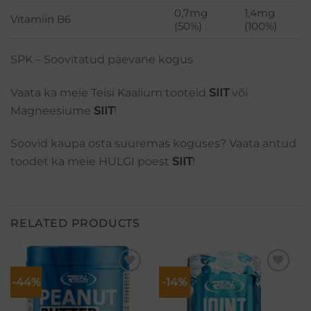
0,7mg
1,4mg
Vitamiin B6
(50%)
(100%)
SPK – Soovitatud päevane kogus
Vaata ka meie Teisi Kaalium tooteid
SIIT
või
Magneesiume
SIIT
!
Soovid kaupa osta suuremas koguses? Vaata antud
toodet ka meie HULGI poest
SIIT
!
RELATED PRODUCTS
-44%
-14%
Lisa
Lisa
soovikorvi
soovikorvi