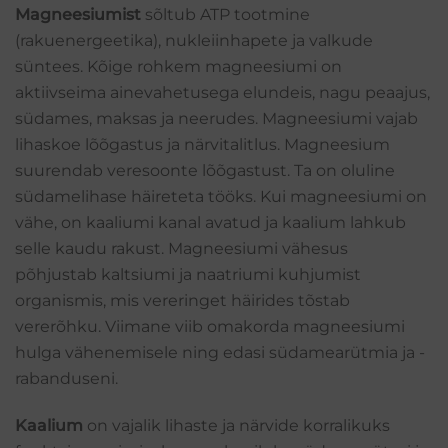
Magneesiumist
sõltub ATP tootmine
(rakuenergeetika), nukleiinhapete ja valkude
süntees. Kõige rohkem magneesiumi on
aktiivseima ainevahetusega elundeis, nagu peaajus,
südames, maksas ja neerudes. Magneesiumi vajab
lihaskoe lõõgastus ja närvitalitlus. Magneesium
suurendab veresoonte lõõgastust. Ta on oluline
südamelihase häireteta tööks. Kui magneesiumi on
vähe, on kaaliumi kanal avatud ja kaalium lahkub
selle kaudu rakust. Magneesiumi vähesus
põhjustab kaltsiumi ja naatriumi kuhjumist
organismis, mis vereringet häirides tõstab
vererõhku. Viimane viib omakorda magneesiumi
hulga vähenemisele ning edasi südamearütmia ja -
rabanduseni.
Kaalium
on vajalik lihaste ja närvide korralikuks