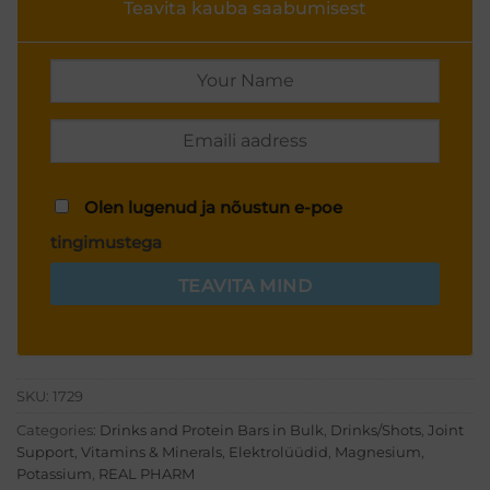
Teavita kauba saabumisest
Olen lugenud ja nõustun e-poe
tingimustega
TEAVITA MIND
SKU:
1729
Categories:
Drinks and Protein Bars in Bulk
,
Drinks/Shots
,
Joint
Support
,
Vitamins & Minerals
,
Elektrolüüdid
,
Magnesium
,
Potassium
,
REAL PHARM