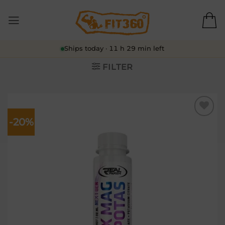
Skip
to
content
Ships today · 11 h 29 min left
FILTER
-20%
Lisa
soovikorvi