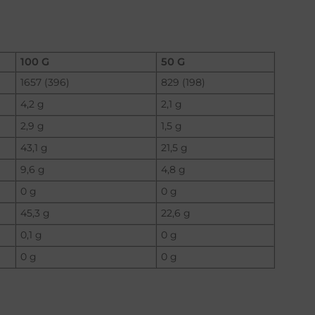
100 G
50 G
1657 (396)
829 (198)
4,2 g
2,1 g
2,9 g
1,5 g
43,1 g
21,5 g
9,6 g
4,8 g
0 g
0 g
45,3 g
22,6 g
0,1 g
0 g
0 g
0 g