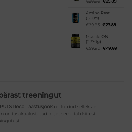
Algne
Praegu
€
29.90
€
25.89
hind
hind
oli:
on:
Amino Rest
€29.90.
€25.89.
(500g)
Algne
Praegu
€
29.95
€
23.89
hind
hind
oli:
on:
Muscle ON
€29.95.
€23.89.
(2270g)
Algne
Praegu
€
59.90
€
49.89
hind
hind
oli:
on:
€59.90.
€49.89
pärast treeningut
PULS Reco Taastusjook
on loodud selleks, et
 on tasakaalustatud nii, et see aitab kiiresti
pingutust.