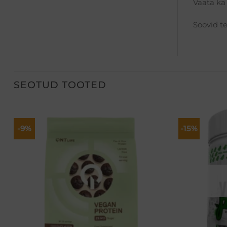
Vaata ka
Soovid t
SEOTUD TOOTED
-9%
-15%
Lisa
soovikorvi