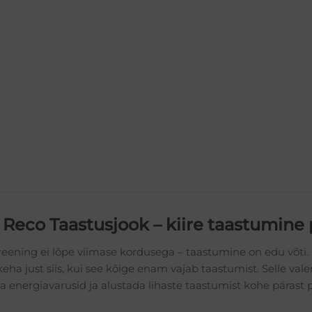
Reco Taastusjook – kiire taastumine 
treening ei lõpe viimase kordusega – taastumine on edu võti.
eha just siis, kui see kõige enam vajab taastumist. Selle valem
 energiavarusid ja alustada lihaste taastumist kohe pärast 