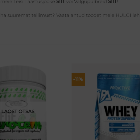
 meie Teisi Taastusjooke
SIIT
või Valgupulbreid
SIIT
!
eha suuremat tellimust? Vaata antud toodet meie HULGI leh
-11%
Lisa
soovikorvi
LAOST OTSAS