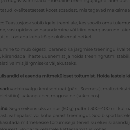
 ja mugav valmistada – ideaalne treeningujärgne lahendus
tatud kvaliteetsetest koostisosadest, mis tagavad maksimaal
o Taastusjook sobib igale treenijale, kes soovib oma tulemu
ne, vastupidavuse parandamine või kiire energiavarude täie
t, et toetada keha kõige olulisemal hetkel.
tumine toimub õigesti, paraneb ka järgmise treeningu kvali
 kiirendada lihaste uuenemist ja hoida treeningrütmi stabiils
lati valmis järgmiseks väljakutseks.
ulisandid ei asenda mitmekülgset toitumist. Hoida lastele 
sad:
vadakuvalgu kontsentraat (pärit Soomest), maltodekstri
leletsitiin), kakaopulber, magusaine (sukraloos).
ine
:
Sega šeikeris üks annus (50 g) pulbrit 300–400 ml külm
ast, vahepalast või kohe pärast treeningut.
Sobib sportlastel
 kasutada mitmekesise toitumise ja tervisliku eluviisi asenda
algusest.
Hoida väikelastele kättesaamatus kohas.