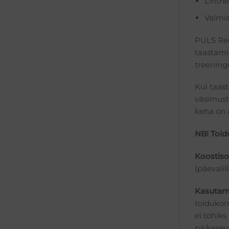
Lihtne
Valmis
PULS Rec
taastami
treeningu
Kui taas
väsimust,
keha on a
NB! Toid
Koostiso
(päevalil
Kasutam
toidukorr
ei tohiks
päikesev