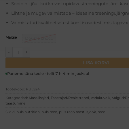
Sobib nii jõu- kui ka vastupidavustreeningute järel ka
Lihtne ja mugav valmistada – ideaalne treeningujärgn
Valmistatud kvaliteetsetest koostisosadest, mis tagav
Maitse
Double choco
PULS RECO powder (1000g) kogus
LISA KORVI
Paneme täna teele · telli 7 h 4 min jooksul
Tootekood:
PULS24
Kategooriad:
Massilisajad
,
Taastajad/Peale trenni
,
Vadakuvalk
,
Valgud/Pr
taastumine
Sildid:
puls nutrition
,
puls reco
,
puls reco taastusjook
,
reco