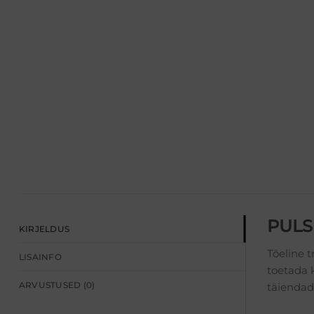
PULS 
KIRJELDUS
Tõeline 
LISAINFO
toetada k
ARVUSTUSED (0)
täiendada