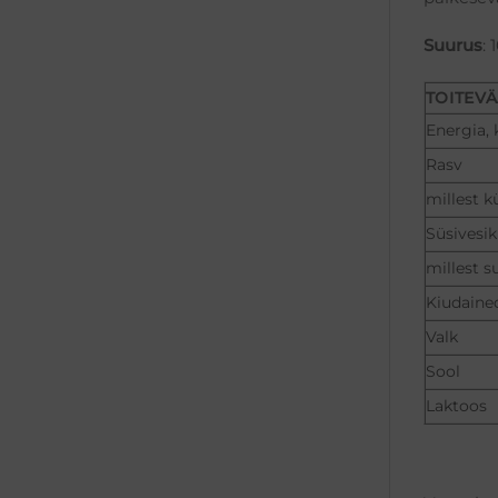
Suurus
:
TOITEV
Energia, 
Rasv
millest k
Süsivesi
millest s
Kiudaine
Valk
Sool
Laktoos