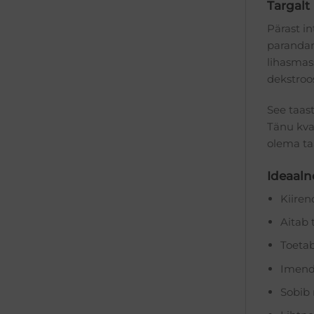
Targalt
Pärast in
parandami
lihasmass
dekstroos
See taas
Tänu kval
olema taa
Ideaalne
Kiiren
Aitab 
Toetab
Imendu
Sobib 