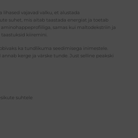
 lihased vajavad valku, et alustada
ute suhet, mis aitab taastada energiat ja toetab
u aminohappeprofiiliga, samas kui maltodekstriin ja
 taastuksid kiiremini.
 sobivaks ka tundlikuma seedimisega inimestele.
d annab kerge ja värske tunde. Just selline peakski
esikute suhtele