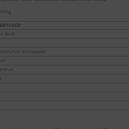
 1000g
ÄÄRTUSED
kJ (kcal)
üllastunud rasvhappeid
kud
uhkrud
d