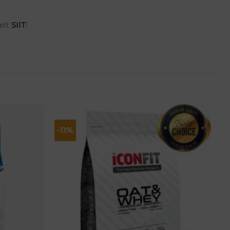
elt
SIIT
!
-11%
Lisa
Lisa
soovikorvi
soovikorvi