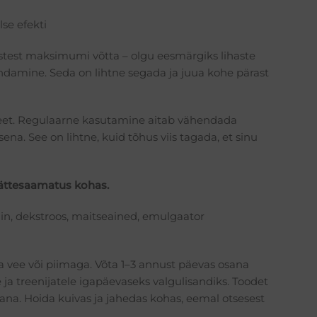
se efekti
stest maksimumi võtta – olgu eesmärgiks lihaste
ndamine. Seda on lihtne segada ja juua kohe pärast
teet. Regulaarne kasutamine aitab vähendada
ena. See on lihtne, kuid tõhus viis tagada, et sinu
kättesaamatus kohas.
in, dekstroos, maitseained, emulgaator
a vee või piimaga. Võta 1–3 annust päevas osana
e ja treenijatele igapäevaseks valgulisandiks. Toodet
jana. Hoida kuivas ja jahedas kohas, eemal otsesest