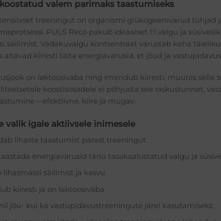
 koostatud valem parimaks taastumiseks
tensiivset treeningut on organismi glükogeenivarud tühjad ja
sprotsessi. PULS Reco pakub ideaalset 1:1 valgu ja süsivesik
i säilimist. Vadakuvalgu kontsentraat varustab keha täielik
 aitavad kiiresti täita energiavarusid, et jõud ja vastupidavus
tusjook on laktoosivaba ning imendub kiiresti, muutes selle
iteetsetele koostisosadele ei põhjusta see raskustunnet, vai
stumine – efektiivne, kiire ja mugav.
 valik igale aktiivsele inimesele
dab lihaste taastumist pärast treeningut
taastada energiavarusid tänu tasakaalustatud valgu ja süsiv
 lihasmassi säilimist ja kasvu
b kiiresti ja on laktoosivaba
nii jõu- kui ka vastupidavustreeningute järel kasutamiseks