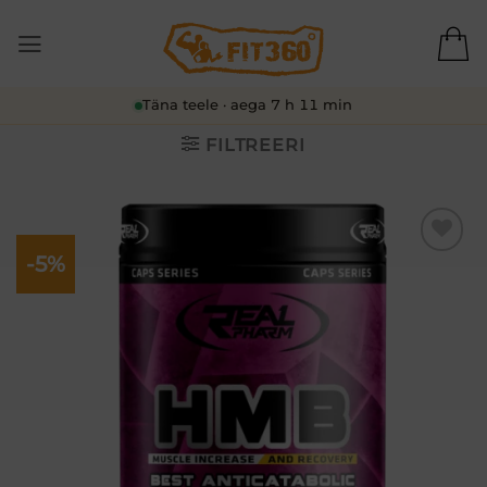
Skip
to
content
Täna teele · aega 7 h 11 min
FILTREERI
-5%
Lisa
soovikorvi