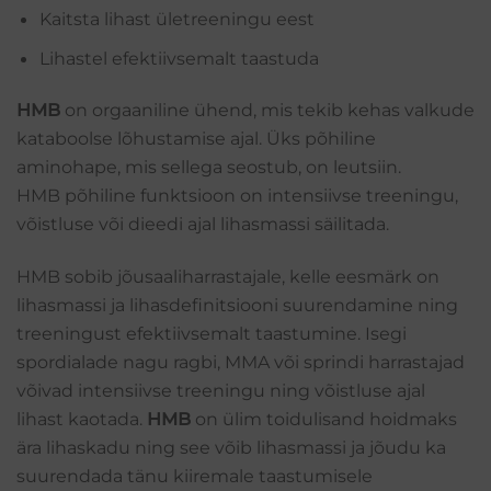
Kaitsta lihast ületreeningu eest
Lihastel efektiivsemalt taastuda
HMB
on orgaaniline ühend, mis tekib kehas valkude
kataboolse lõhustamise ajal. Üks põhiline
aminohape, mis sellega seostub, on leutsiin.
HMB põhiline funktsioon on intensiivse treeningu,
võistluse või dieedi ajal lihasmassi säilitada.
HMB sobib jõusaaliharrastajale, kelle eesmärk on
lihasmassi ja lihasdefinitsiooni suurendamine ning
treeningust efektiivsemalt taastumine. Isegi
spordialade nagu ragbi, MMA või sprindi harrastajad
võivad intensiivse treeningu ning võistluse ajal
lihast kaotada.
HMB
on ülim toidulisand hoidmaks
ära lihaskadu ning see võib lihasmassi ja jõudu ka
suurendada tänu kiiremale taastumisele