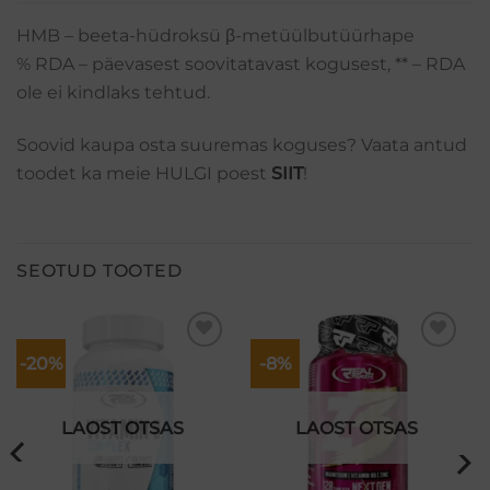
HMB – beeta-hüdroksü β-metüülbutüürhape
% RDA – päevasest soovitatavast kogusest, ** – RDA
ole ei kindlaks tehtud.
Soovid kaupa osta suuremas koguses? Vaata antud
toodet ka meie HULGI poest
SIIT
!
SEOTUD TOOTED
-20%
-8%
Lisa
Lisa
soovikorvi
soovikorvi
LAOST OTSAS
LAOST OTSAS