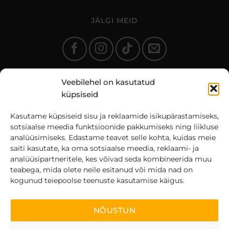
JÄLGI MEID
Veebilehel on kasutatud
küpsiseid
Kasutame küpsiseid sisu ja reklaamide isikupärastamiseks,
sotsiaalse meedia funktsioonide pakkumiseks ning liikluse
analüüsimiseks. Edastame teavet selle kohta, kuidas meie
saiti kasutate, ka oma sotsiaalse meedia, reklaami- ja
analüüsipartneritele, kes võivad seda kombineerida muu
teabega, mida olete neile esitanud või mida nad on
kogunud teiepoolse teenuste kasutamise käigus.
© 2025 Fit360.ee | Kõik õigused kaitstud
NÕUSTUN