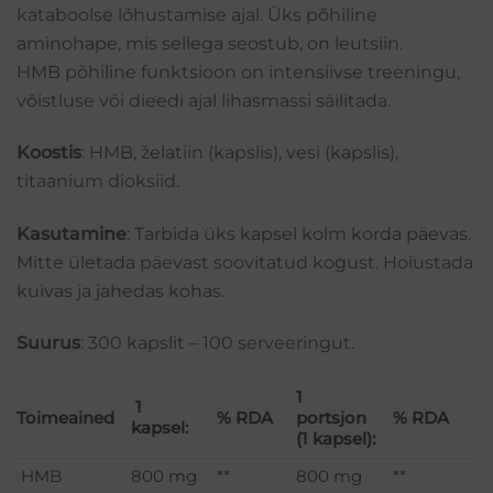
kataboolse lõhustamise ajal. Üks põhiline
aminohape, mis sellega seostub, on leutsiin.
HMB põhiline funktsioon on intensiivse treeningu,
võistluse või dieedi ajal lihasmassi säilitada.
Koostis
: HMB, želatiin (kapslis), vesi (kapslis),
titaanium dioksiid.
Kasutamine
: Tarbida üks kapsel kolm korda päevas.
Mitte ületada päevast soovitatud kogust. Hoiustada
kuivas ja jahedas kohas.
Suurus
: 300 kapslit – 100 serveeringut.
1
1
Toimeained
% RDA
portsjon
% RDA
kapsel:
(1 kapsel):
HMB
800 mg
**
800 mg
**