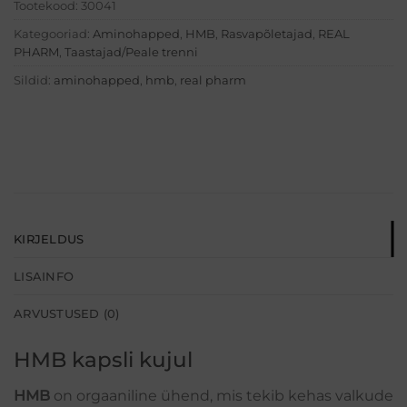
Tootekood:
30041
Kategooriad:
Aminohapped
,
HMB
,
Rasvapõletajad
,
REAL
PHARM
,
Taastajad/Peale trenni
Sildid:
aminohapped
,
hmb
,
real pharm
KIRJELDUS
LISAINFO
ARVUSTUSED (0)
HMB kapsli kujul
HMB
on orgaaniline ühend, mis tekib kehas valkude