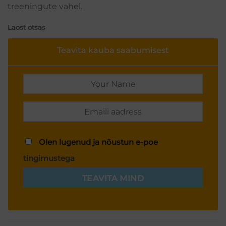
treeningute vahel.
Laost otsas
Teavita kauba saabumisest
Olen lugenud ja nõustun e-poe
tingimustega
TEAVITA MIND