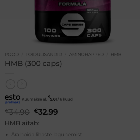
POOD
/
TOIDULISANDID
/
AMINOHAPPED
/
HMB
HMB (300 caps)
€
Kuumakse al.
5.61
/ 6 kuud
Algne
Praegune
€
34.90
€
32.99
hind
hind
HMB aitab:
oli:
on:
€34.90.
€32.99.
Ära hoida lihaste lagunemist