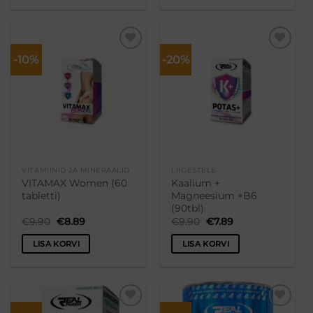
-10%
-20%
Lisa
Lisa
soovikorvi
soovikorvi
VITAMIINID JA MINERAALID
LIIGESTELE
VITAMAX Women (60
Kaalium +
tabletti)
Magneesium +B6
(90tbl)
Algne
Praegune
Algne
Praegune
€
9.90
€
8.89
€
9.90
€
7.89
hind
hind
hind
hind
oli:
on:
oli:
on:
LISA KORVI
LISA KORVI
€9.90.
€8.89.
€9.90.
€7.89.