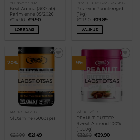
AMINOHAPPED
PROTEIINIBATOONID/VAHEPALA/SNÄKID
Beef Amino (300tab)
Proteiini Pannkoogid
Parim enne 05/2026
(1kg)
Algne
Praegune
Algne
Praegune
€
24.90
€
9.90
€
21.90
€
19.89
hind
hind
hind
hind
oli:
on:
oli:
on:
LOE EDASI
VALIKUD
€24.90.
€9.90.
€21.90.
€19.89.
Sellel
tootel
on
mitu
-20%
-9%
Lisa
Lisa
varianti.
soovikorvi
soovikorvi
Valikuid
saab
LAOST OTSAS
LAOST OTSAS
teha
tootelehel.
AMINOHAPPED
PÄHKLIVÕID
PEANUT BUTTER
Glutamine (300caps)
Sweet Almond 100%
(1000g)
Algne
Praegune
Algne
Praegune
€
26.90
€
21.49
€
32.90
€
29.90
hind
hind
hind
hind