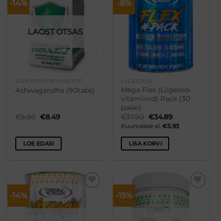
-14%
-8%
Lisa
Lisa
soovikorvi
soovikorvi
LAOST OTSAS
SUPERTOIT/TERVISETOIT
LIIGESTELE
Mega Flex (Liigesed-
Ashwagandha (90tabs)
vitamiinid) Pack (30
pakki)
Algne
Praegune
Algne
Praegune
€
9.90
€
8.49
€
37.90
€
34.89
hind
hind
hind
hind
Kuumakse al.
€
5.93
oli:
on:
oli:
on:
€9.90.
€8.49.
€37.90.
€34.89.
LOE EDASI
LISA KORVI
-14%
-15%
Lisa
Lisa
soovikorvi
soovikorvi