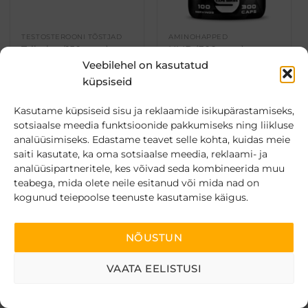
TESTOSTEROONI TÕSTJAD
AMINOHAPPED
Tribulus (150 caps)
HMB (300 caps)
Algne
Praegune
Algne
Praegune
€
26.90
€
24.89
€
34.90
€
32.99
Veebilehel on kasutatud
hind
hind
hind
hind
Kuumakse al.
€
5.61
oli:
on:
oli:
on:
küpsiseid
€26.90.
€24.89.
€34.90.
€32.99.
LISA KORVI
LOE EDASI
Kasutame küpsiseid sisu ja reklaamide isikupärastamiseks,
sotsiaalse meedia funktsioonide pakkumiseks ning liikluse
analüüsimiseks. Edastame teavet selle kohta, kuidas meie
saiti kasutate, ka oma sotsiaalse meedia, reklaami- ja
analüüsipartneritele, kes võivad seda kombineerida muu
-29%
-11%
Lisa
Lisa
teabega, mida olete neile esitanud või mida nad on
soovikorvi
soovikorvi
kogunud teiepoolse teenuste kasutamise käigus.
NÕUSTUN
VAATA EELISTUSI
KREATIINID
KREATIINID
Creatine Monohydrate
Creatine (500g)
(300 caps)