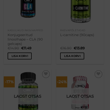
KASULIKUD RASVHAPPED
RASVAPÕLETAJAD
Konjugeeritud
L-carnitine (90caps)
linoolhape – CLA (90
gelcaps)
Algne
Praegune
Algne
Praegune
€
14.90
€
11.49
€
16.90
€
13.89
hind
hind
hind
hind
oli:
on:
oli:
on:
LISA KORVI
LISA KORVI
€14.90.
€11.49.
€16.90.
€13.89.
-17%
-24%
Lisa
Lisa
soovikorvi
soovikorvi
LAOST OTSAS
LAOST OTSAS