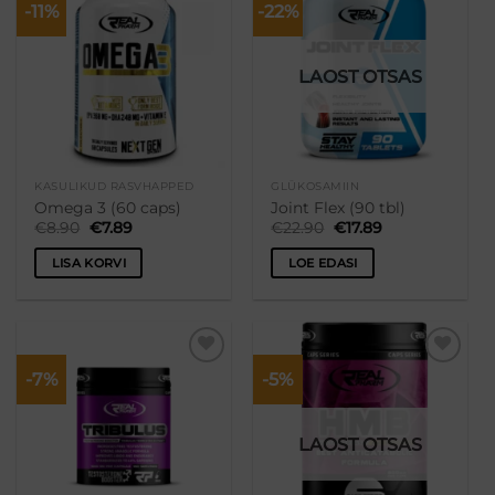
-11%
-22%
Lisa
Lisa
varianti.
varianti.
soovikorvi
soovikorvi
Valikuid
Valikuid
saab
saab
LAOST OTSAS
teha
teha
tootelehel.
tootelehel.
KASULIKUD RASVHAPPED
GLÜKOSAMIIN
Omega 3 (60 caps)
Joint Flex (90 tbl)
Algne
Praegune
Algne
Praegune
€
8.90
€
7.89
€
22.90
€
17.89
hind
hind
hind
hind
oli:
on:
oli:
on:
LISA KORVI
LOE EDASI
€8.90.
€7.89.
€22.90.
€17.89.
-7%
-5%
Lisa
Lisa
soovikorvi
soovikorvi
LAOST OTSAS