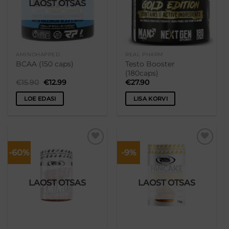
LAOST OTSAS
AMINOHAPPED
REAL PHARM
Testo Booster
BCAA (150 caps)
(180caps)
Algne
Praegune
€
15.90
€
12.99
€
27.90
hind
hind
oli:
on:
LOE EDASI
LISA KORVI
€15.90.
€12.99.
-60%
-9%
Lisa
Lisa
soovikorvi
soovikorvi
LAOST OTSAS
LAOST OTSAS