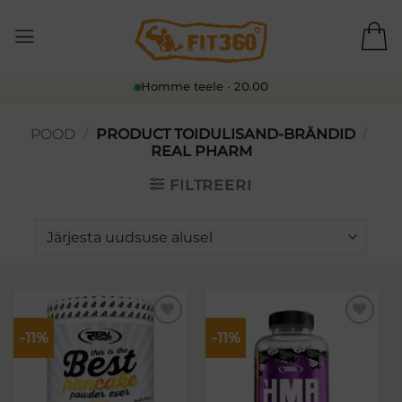
Skip
to
content
Homme teele · 20.00
POOD
/
PRODUCT TOIDULISAND-BRÄNDID
/
REAL PHARM
FILTREERI
-11%
-11%
Lisa
Lisa
soovikorvi
soovikorvi