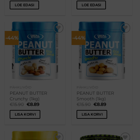
oli:
on:
oli:
on:
LOE EDASI
LOE EDASI
€26.90.
€21.49.
€32.90.
€29.90.
-44%
-44%
Lisa
Lisa
soovikorvi
soovikorvi
PÄHKLIVÕID
PÄHKLIVÕID
PEANUT BUTTER
PEANUT BUTTER
Crunchy (1kg)
Smooth (1kg)
Algne
Praegune
Algne
Praegune
€
15.90
€
8.89
€
15.90
€
8.89
hind
hind
hind
hind
oli:
on:
oli:
on:
LISA KORVI
LISA KORVI
€15.90.
€8.89.
€15.90.
€8.89.