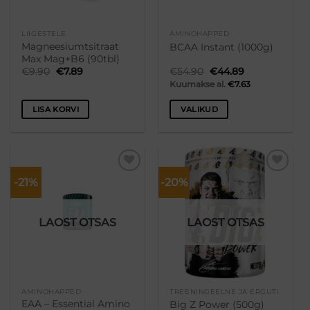
LIIGESTELE
AMINOHAPPED
Magneesiumtsitraat
BCAA Instant (1000g)
Max Mag+B6 (90tbl)
Algne
Praegune
Algne
Praegune
€
9.90
€
7.89
€
54.90
€
44.89
hind
hind
hind
hind
Kuumakse al.
€
7.63
oli:
on:
oli:
on:
€9.90.
€7.89.
€54.90.
€44.89.
LISA KORVI
VALIKUD
Sellel
tootel
on
mitu
-21%
-20%
Lisa
Lisa
varianti.
soovikorvi
soovikorvi
Valikuid
saab
LAOST OTSAS
LAOST OTSAS
teha
tootelehel.
AMINOHAPPED
TREENINGEELNE JA ERGUTI
EAA – Essential Amino
Big Z Power (500g)