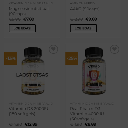
VITAMIINID JA MINERAALID
AMINOHAPPED
Magneesiumtsitraat
AAKG (90caps)
(90caps)
Algne
Praegune
Algne
Praegune
€
9.90
€
7.89
€
12.90
€
9.89
hind
hind
hind
hind
oli:
on:
oli:
on:
LOE EDASI
LOE EDASI
€9.90.
€7.89.
€12.90.
€9.89.
-13%
-25%
Lisa
Lisa
soovikorvi
soovikorvi
LAOST OTSAS
VITAMIINID JA MINERAALID
VITAMIINID JA MINERAALID
Vitamiin D3 2000IU
Real Pharm D3
(180 softgels)
Vitamiin 4000 IU
(60softgels)
Algne
Praegune
Algne
Praegune
€
14.90
€
12.89
€
11.90
€
8.89
hind
hind
hind
hind