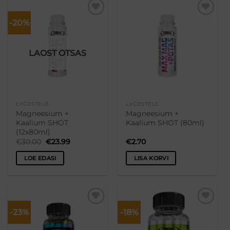
-20%
Lisa
Lisa
soovikorvi
soovikorvi
LAOST OTSAS
LIIGESTELE
LIIGESTELE
Magneesium +
Magneesium +
Kaalium SHOT
Kaalium SHOT (80ml)
(12x80ml)
Algne
Praegune
€
30.00
€
23.99
€
2.70
hind
hind
oli:
on:
LOE EDASI
LISA KORVI
€30.00.
€23.99.
-23%
-18%
Lisa
Lisa
soovikorvi
soovikorvi