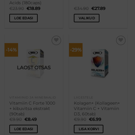
Acids (180caps)
Algne
Praegune
Algne
Praegune
€
23.90
€
18.89
€
34.90
€
27.89
hind
hind
hind
hind
oli:
on:
oli:
on:
LOE EDASI
VALIKUD
€23.90.
€18.89.
€34.90.
€27.89.
Sellel
tootel
on
mitu
-14%
-29%
Lisa
Lisa
varianti.
soovikorvi
soovikorvi
Valikuid
saab
LAOST OTSAS
teha
tootelehel.
VITAMIINID JA MINERAALID
LIIGESTELE
Vitamiin C Forte 1000
Kolagen+ (Kollageen+
+ kibuvitsa ekstrakt
Vitamiin C + Vitamiin
(90tab)
D3, 60tab)
Algne
Praegune
Algne
Praegune
€
9.90
€
8.49
€
9.90
€
6.99
hind
hind
hind
hind
oli:
on:
oli:
on:
LOE EDASI
LISA KORVI
€9.90.
€8.49.
€9.90.
€6.99.