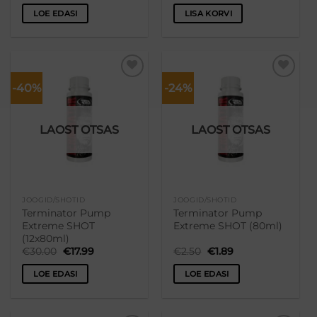
oli:
on:
oli:
on:
LOE EDASI
LISA KORVI
€14.90.
€12.89.
€11.90.
€8.89.
-40%
-24%
Lisa
Lisa
soovikorvi
soovikorvi
LAOST OTSAS
LAOST OTSAS
JOOGID/SHOTID
JOOGID/SHOTID
Terminator Pump
Terminator Pump
Extreme SHOT
Extreme SHOT (80ml)
(12x80ml)
Algne
Praegune
Algne
Praegune
€
30.00
€
17.99
€
2.50
€
1.89
hind
hind
hind
hind
oli:
on:
oli:
on:
LOE EDASI
LOE EDASI
€30.00.
€17.99.
€2.50.
€1.89.