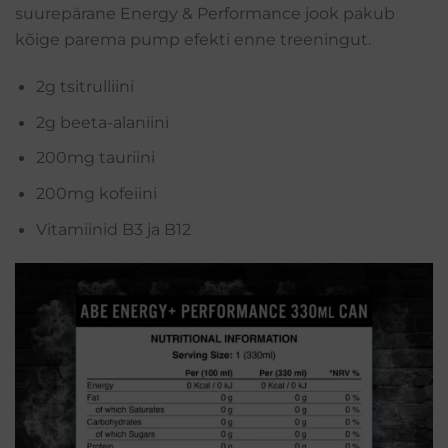
suurepärane Energy & Performance jook pakub
kõige parema pump efekti enne treeningut.
2g tsitrulliini
2g beeta-alaniini
200mg tauriini
200mg kofeiini
Vitamiinid B3 ja B12