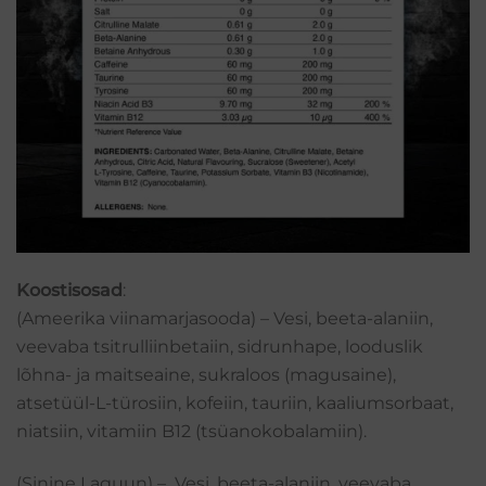
Koostisosad
:
(Ameerika viinamarjasooda) – Vesi, beeta-alaniin,
veevaba tsitrulliinbetaiin, sidrunhape, looduslik
lõhna- ja maitseaine, sukraloos (magusaine),
atsetüül-L-türosiin, kofeiin, tauriin, kaaliumsorbaat,
niatsiin, vitamiin B12 (tsüanokobalamiin).
(Sinine Laguun) – Vesi, beeta-alaniin, veevaba