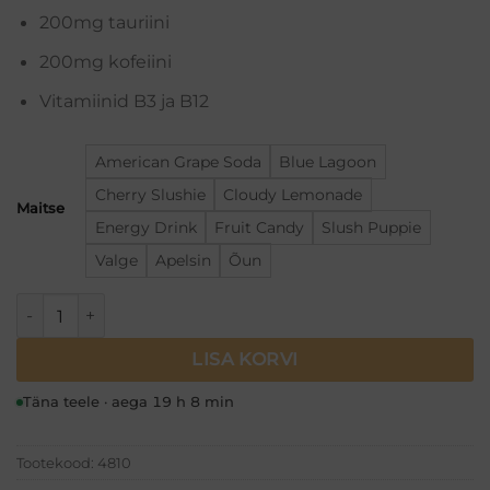
200mg tauriini
200mg kofeiini
Vitamiinid B3 ja B12
American Grape Soda
Blue Lagoon
Cherry Slushie
Cloudy Lemonade
Maitse
Energy Drink
Fruit Candy
Slush Puppie
Valge
Apelsin
Õun
Applied Nutrition ABE Energy (330ml) kogus
LISA KORVI
Täna teele · aega 19 h 8 min
Tootekood:
4810