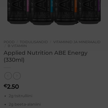
POOD
/
TOIDULISANDID
/
VITAMIINID JA MINERAALID
/
B VITAMIIN
Applied Nutrition ABE Energy
(330ml)
€
2.50
2g tsitrulliini
2g beeta-alaniini