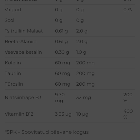
Valgud
0 g
0 g
0 %
Sool
0 g
0 g
Tsitrulliin Malaat
0.61 g
2.0 g
Beeta-Alaniin
0.61 g
2.0 g
Veevaba betaiin
0.30 g
1.0 g
Kofeiin
60 mg
200 mg
Tauriin
60 mg
200 mg
Türosiin
60 mg
200 mg
9.70
200
Niatsiinhape B3
32 mg
mg
%
400
Vitamiin B12
3.03 µg
10 µg
%
*SPK – Soovitatud päevane kogus