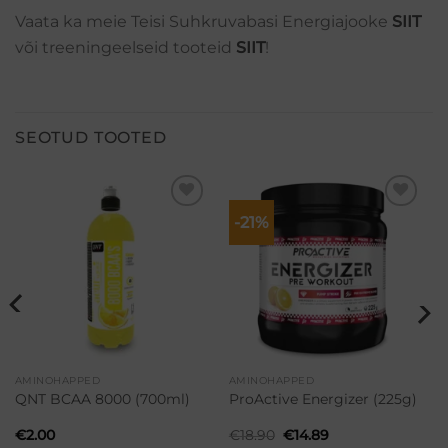
Vaata ka meie Teisi Suhkruvabasi Energiajooke
SIIT
või treeningeelseid tooteid
SIIT
!
SEOTUD TOOTED
-21%
Lisa
Lisa
soovikorvi
soovikorvi
AMINOHAPPED
AMINOHAPPED
QNT BCAA 8000 (700ml)
ProActive Energizer (225g)
Algne
Praegune
€
2.00
€
18.90
€
14.89
hind
hind