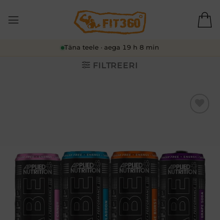
Skip
to
content
Täna teele · aega 19 h 8 min
FILTREERI
Lisa
soovikorvi