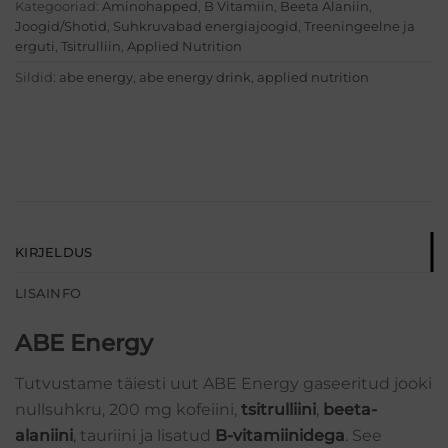
Kategooriad:
Aminohapped
,
B Vitamiin
,
Beeta Alaniin
,
Joogid/Shotid
,
Suhkruvabad energiajoogid
,
Treeningeelne ja
erguti
,
Tsitrulliin
,
Applied Nutrition
Sildid:
abe energy
,
abe energy drink
,
applied nutrition
KIRJELDUS
LISAINFO
ABE Energy
Tutvustame täiesti uut ABE Energy gaseeritud jooki
nullsuhkru, 200 mg kofeiini,
tsitrulliini
,
beeta-
alaniini
, tauriini ja lisatud
B-vitamiinidega
. See