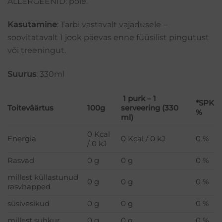
ALLERGEENID: pole.
Kasutamine
: Tarbi vastavalt vajadusele –
soovitatavalt 1 jook päevas enne füüsilist pingutust
või treeningut.
Suurus
: 330ml
1 purk – 1
*SPK
Toiteväärtus
100g
serveering (330
%
ml)
0 Kcal
Energia
0 Kcal / 0 kJ
0 %
/ 0 kJ
Rasvad
0 g
0 g
0 %
millest küllastunud
0 g
0 g
0 %
rasvhapped
süsivesikud
0 g
0 g
0 %
millest suhkur
0 g
0 g
0 %